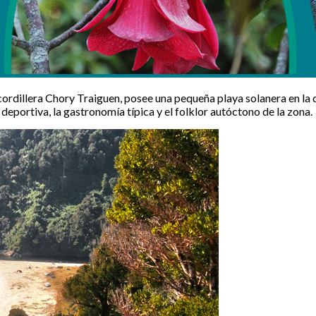
cordillera Chory Traiguen, posee una pequeña playa solanera en la 
 deportiva, la gastronomía típica y el folklor autóctono de la zona.